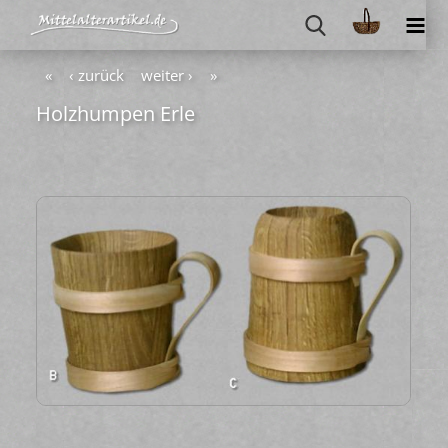
«
‹ zurück
weiter ›
»
Holz­hum­pen Erle