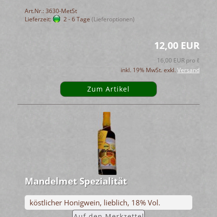
Art.Nr.: 3630-MetSt
Lieferzeit:
2 - 6 Tage
(Lieferoptionen)
12,00 EUR
16,00 EUR pro ℓ
inkl. 19% MwSt. exkl.
Versand
Zum Artikel
Man­del­met Spe­zia­li­tät
köst­li­cher Ho­nig­wein, lieb­lich, 18% Vol.
Auf den Merk­zet­tel