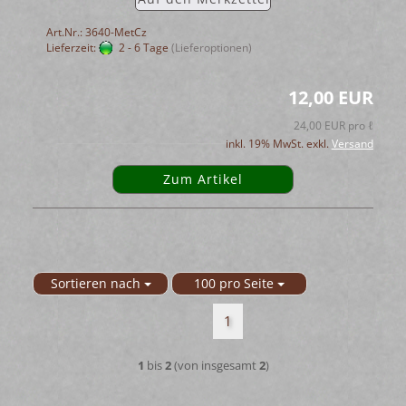
Art.Nr.: 3640-MetCz
Lieferzeit:
2 - 6 Tage
(Lieferoptionen)
12,00 EUR
24,00 EUR pro ℓ
inkl. 19% MwSt. exkl.
Versand
Zum Artikel
Sortieren nach
100 pro Seite
Sortieren nach
pro Seite
1
1
bis
2
(von insgesamt
2
)