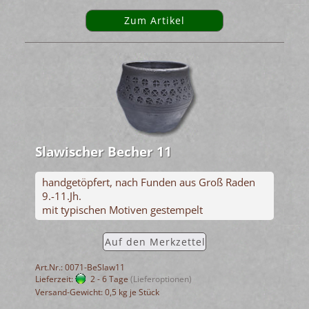
Zum Artikel
Slawischer Becher 11
handgetöpfert, nach Funden aus Groß Raden
9.-11.Jh.
mit typischen Motiven gestempelt
Auf den Merkzettel
Art.Nr.: 0071-BeSlaw11
Lieferzeit:
2 - 6 Tage
(Lieferoptionen)
Versand-Gewicht:
0,5
kg je Stück