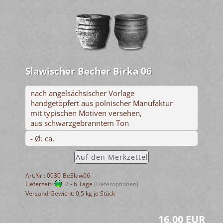
Slawischer Becher Birka 06
nach angelsächsischer Vorlage
handgetöpfert aus polnischer Manufaktur
mit typischen Motiven versehen,
aus schwarzgebranntem Ton
- Ø: ca.
Auf den Merkzettel
Art.Nr.: 0030-BeSlaw06
Lieferzeit:
2 - 6 Tage
(Lieferoptionen)
Versand-Gewicht:
0,5
kg je Stück
16,00 EUR