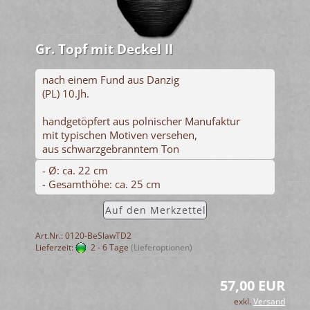
Gr. Topf mit Deckel II
nach einem Fund aus Danzig
(PL) 10.Jh.
handgetöpfert aus polnischer Manufaktur
mit typischen Motiven versehen,
aus schwarzgebranntem Ton
- Ø: ca. 22 cm
- Gesamthöhe: ca. 25 cm
Auf den Merkzettel
Art.Nr.: 0120-BeSlawTD2
Lieferzeit:
2 - 6 Tage
(Lieferoptionen)
57,00 EUR
exkl.
Versand