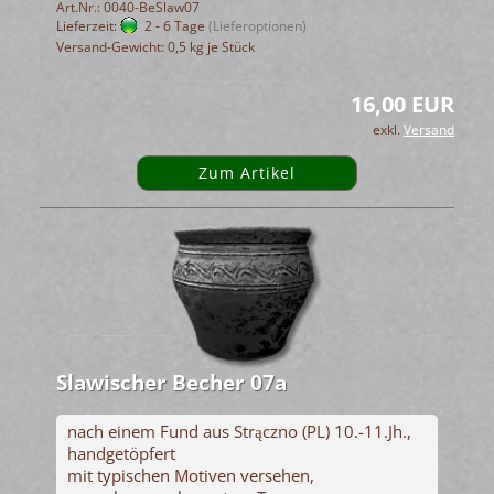
Art.Nr.: 0040-BeSlaw07
Lieferzeit:
2 - 6 Tage
(Lieferoptionen)
Versand-Gewicht:
0,5
kg je Stück
16,00 EUR
exkl.
Versand
Zum Artikel
Slawischer Becher 07a
nach einem Fund aus Strączno (PL) 10.-11.Jh.,
handgetöpfert
mit typischen Motiven versehen,