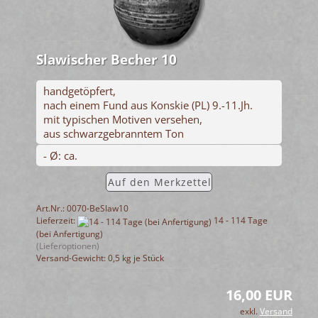
Slawischer Becher 10
handgetöpfert,
nach einem Fund aus Konskie (PL) 9.-11.Jh.
mit typischen Motiven versehen,
aus schwarzgebranntem Ton
- Ø: ca.
Auf den Merkzettel
Art.Nr.: 0070-BeSlaw10
Lieferzeit:
14 - 114 Tage
(bei Anfertigung)
(Lieferoptionen)
Versand-Gewicht:
0,5
kg je Stück
16,00 EUR
exkl.
Versand