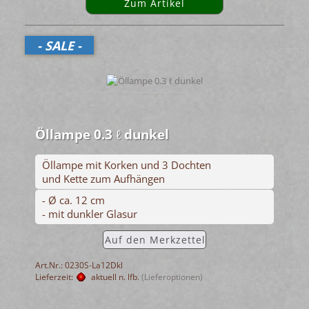
Zum Artikel
- SALE -
Öllampe 0.3 ℓ dunkel
Öllampe mit Korken und 3 Dochten
und Kette zum Aufhängen
- Ø ca. 12 cm
- mit dunkler Glasur
Auf den Merkzettel
Art.Nr.: 0230S-La12Dkl
Lieferzeit:
aktuell n. lfb.
(Lieferoptionen)