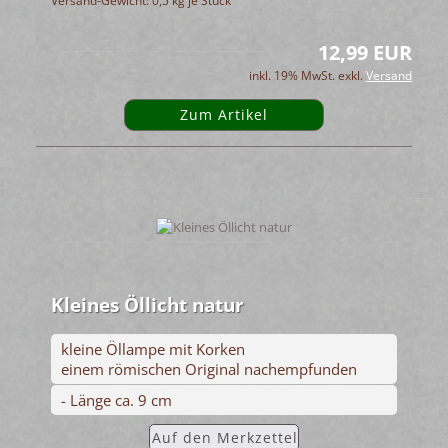
Versand-Gewicht:
0,5
kg je Stück
12,99 EUR
inkl. 19% MwSt. exkl.
Versand
Zum Artikel
Kleines Öllicht natur
kleine Öllampe mit Korken
einem römischen Original nachempfunden
- Länge ca. 9 cm
Auf den Merkzettel