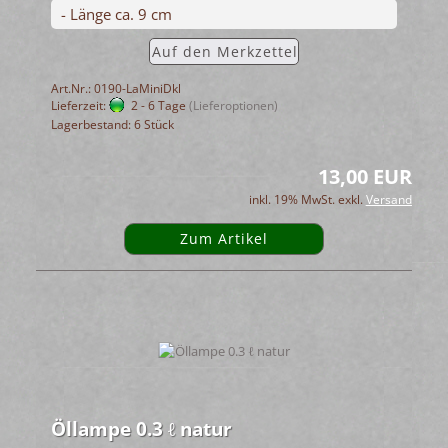
- Länge ca. 9 cm
Auf den Merkzettel
Art.Nr.: 0190-LaMiniDkl
Lieferzeit:
2 - 6 Tage
(Lieferoptionen)
Lagerbestand: 6 Stück
13,00 EUR
inkl. 19% MwSt. exkl.
Versand
Zum Artikel
Öllampe 0.3 ℓ natur