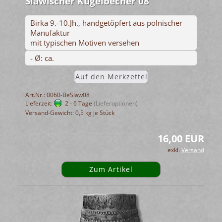
Slawischer Kugelbecher 08
Birka 9.-10.Jh., handgetöpfert aus polnischer
Manufaktur
mit typischen Motiven versehen
- Ø: ca.
Auf den Merkzettel
Art.Nr.: 0060-BeSlaw08
Lieferzeit:
2 - 6 Tage
(Lieferoptionen)
Versand-Gewicht:
0,5
kg je Stück
16,00 EUR
exkl.
Versand
Zum Artikel