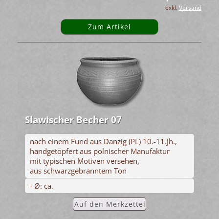
exkl.
Versand
Zum Artikel
Slawischer Becher 07
nach einem Fund aus Danzig (PL) 10.-11.Jh.,
handgetöpfert aus polnischer Manufaktur
mit typischen Motiven versehen,
aus schwarzgebranntem Ton
- Ø: ca.
Auf den Merkzettel