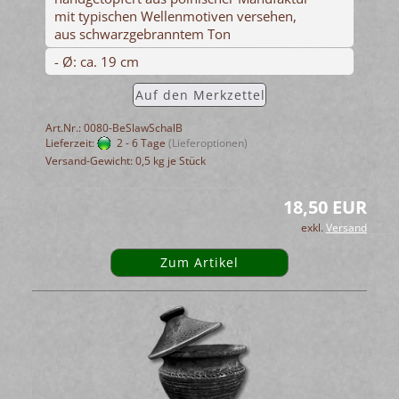
mit typischen Wellenmotiven versehen,
aus schwarzgebranntem Ton
- Ø: ca. 19 cm
Auf den Merkzettel
Art.Nr.: 0080-BeSlawSchalB
Lieferzeit:
2 - 6 Tage
(Lieferoptionen)
Versand-Gewicht:
0,5
kg je Stück
18,50 EUR
exkl.
Versand
Zum Artikel