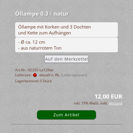
Öllampe 0.3 ℓ natur
Öllampe mit Korken und 3 Dochten
und Kette zum Aufhängen
- Ø ca. 12 cm
- aus naturrotem Ton
Auf den Merkzettel
Art.Nr.: 0220S-La12Nat
Lieferzeit:
aktuell n. lfb.
(Lieferoptionen)
Lagerbestand: 0 Stück
12,00 EUR
inkl. 19% MwSt. exkl.
Versand
Zum Artikel