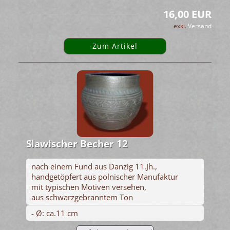
16,00 EUR
exkl.
Versand
Zum Artikel
Slawischer Becher 12
nach einem Fund aus Danzig 11.Jh.,
handgetöpfert aus polnischer Manufaktur
mit typischen Motiven versehen,
aus schwarzgebranntem Ton
- Ø: ca.11 cm