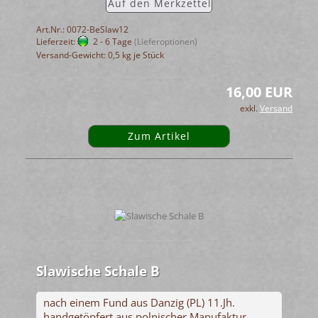
Auf den Merkzettel
Art.Nr.: 0072-BeSlaw12
Lieferzeit:
2 - 6 Tage
(Lieferoptionen)
Versand-Gewicht:
0,5
kg je Stück
16,00 EUR
exkl.
Versand
Zum Artikel
Slawische Schale B
nach einem Fund aus Danzig (PL) 11.Jh.
handgetöpfert aus polnischer Manufaktur