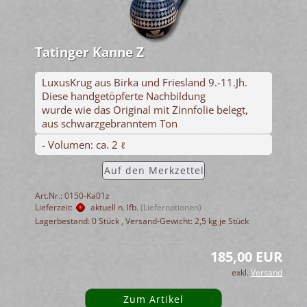
Tatinger Kanne Z
LuxusKrug aus Birka und Friesland 9.-11.Jh.
Diese handgetöpferte Nachbildung
wurde wie das Original mit Zinnfolie belegt,
aus schwarzgebranntem Ton
- Volumen: ca. 2 ℓ
Auf den Merkzettel
Art.Nr.: 0150-Ka01z
Lieferzeit:
aktuell n. lfb.
(Lieferoptionen)
Lagerbestand: 0 Stück , Versand-Gewicht:
2,5
kg je Stück
185,00 EUR
exkl.
Versand
Zum Artikel