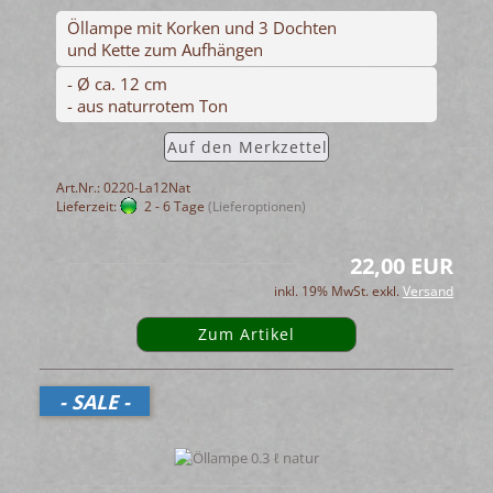
Öllampe mit Korken und 3 Dochten
und Kette zum Aufhängen
- Ø ca. 12 cm
- aus naturrotem Ton
Auf den Merkzettel
Art.Nr.: 0220-La12Nat
Lieferzeit:
2 - 6 Tage
(Lieferoptionen)
22,00 EUR
inkl. 19% MwSt. exkl.
Versand
Zum Artikel
- SALE -