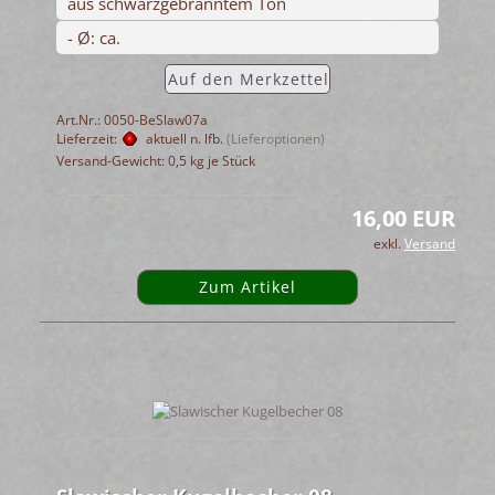
aus schwarzgebranntem Ton
- Ø: ca.
Auf den Merkzettel
Art.Nr.: 0050-BeSlaw07a
Lieferzeit:
aktuell n. lfb.
(Lieferoptionen)
Versand-Gewicht:
0,5
kg je Stück
16,00 EUR
exkl.
Versand
Zum Artikel