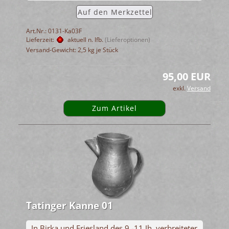
Auf den Merkzettel
Art.Nr.: 0131-Ka03F
Lieferzeit:
aktuell n. lfb.
(Lieferoptionen)
Versand-Gewicht:
2,5
kg je Stück
95,00 EUR
exkl.
Versand
Zum Artikel
Tatinger Kanne 01
In Birka und Friesland des 9.-11.Jh. verbreiteter