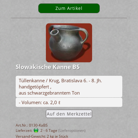
Zum Artikel
Slowakische Kanne BS
Tüllenkanne / Krug, Bratislava 6. - 8. Jh.
handgetöpfert ,
aus schwarzgebranntem Ton
- Volumen: ca. 2,0 ℓ
Auf den Merkzettel
Art.Nr.: 0130-KaBS
Lieferzeit:
2 - 6 Tage
(Lieferoptionen)
Versand-Gewicht:
2
kg je Stück