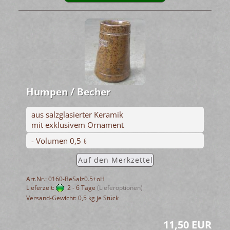
Humpen / Becher
aus salzglasierter Keramik
mit exklusivem Ornament
- Volumen 0,5 ℓ
Auf den Merkzettel
Art.Nr.: 0160-BeSalz0.5+oH
Lieferzeit:
2 - 6 Tage
(Lieferoptionen)
Versand-Gewicht:
0,5
kg je Stück
11,50 EUR