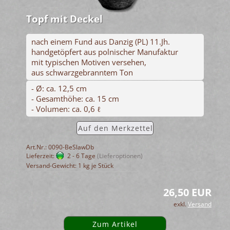
Topf mit Deckel
nach einem Fund aus Danzig (PL) 11.Jh.
handgetöpfert aus polnischer Manufaktur
mit typischen Motiven versehen,
aus schwarzgebranntem Ton
- Ø: ca. 12,5 cm
- Gesamthöhe: ca. 15 cm
- Volumen: ca. 0,6 ℓ
Auf den Merkzettel
Art.Nr.: 0090-BeSlawDb
Lieferzeit:
2 - 6 Tage
(Lieferoptionen)
Versand-Gewicht:
1
kg je Stück
26,50 EUR
exkl.
Versand
Zum Artikel