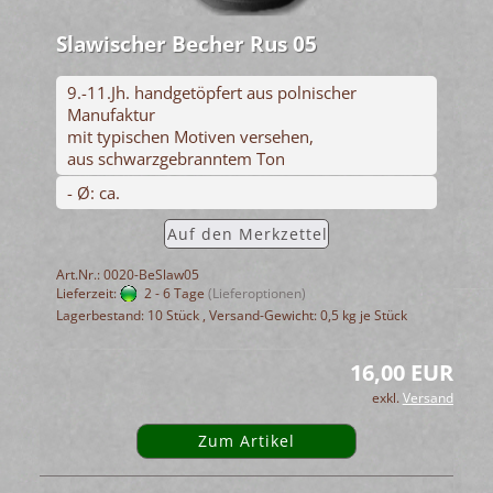
Slawischer Becher Rus 05
9.-11.Jh. handgetöpfert aus polnischer
Manufaktur
mit typischen Motiven versehen,
aus schwarzgebranntem Ton
- Ø: ca.
Auf den Merkzettel
Art.Nr.: 0020-BeSlaw05
Lieferzeit:
2 - 6 Tage
(Lieferoptionen)
Lagerbestand: 10 Stück , Versand-Gewicht:
0,5
kg je Stück
16,00 EUR
exkl.
Versand
Zum Artikel