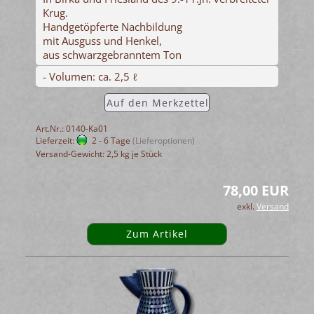
Krug.
Handgetöpferte Nachbildung
mit Ausguss und Henkel,
aus schwarzgebranntem Ton
- Volumen: ca. 2,5 ℓ
Auf den Merkzettel
Art.Nr.: 0140-Ka01
Lieferzeit:
2 - 6 Tage
(Lieferoptionen)
Versand-Gewicht:
2,5
kg je Stück
78,00 EUR
exkl.
Versand
Zum Artikel