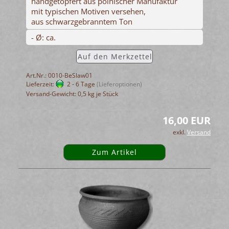
handgetöpfert aus polnischer Manufaktur
mit typischen Motiven versehen,
aus schwarzgebranntem Ton
- Ø: ca.
Auf den Merkzettel
Art.Nr.: 0010-BeSlaw01
Lieferzeit:
2 - 6 Tage
(Lieferoptionen)
Versand-Gewicht:
0,5
kg je Stück
16,00 EUR
exkl.
Versand
Zum Artikel