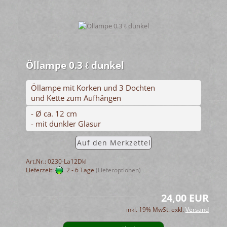
Öllampe 0.3 ℓ dunkel
Öllampe mit Korken und 3 Dochten
und Kette zum Aufhängen
- Ø ca. 12 cm
- mit dunkler Glasur
Auf den Merkzettel
Art.Nr.: 0230-La12Dkl
Lieferzeit:
2 - 6 Tage
(Lieferoptionen)
24,00 EUR
inkl. 19% MwSt. exkl.
Versand