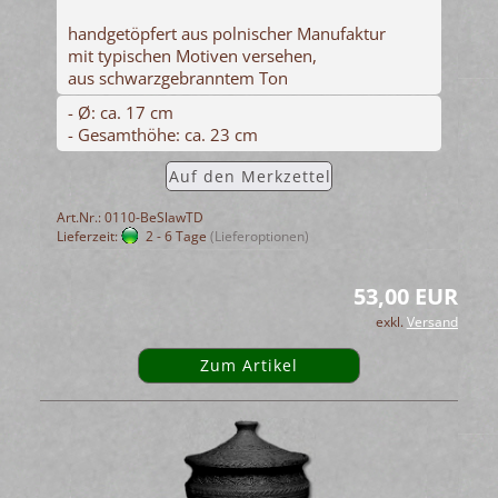
handgetöpfert aus polnischer Manufaktur
mit typischen Motiven versehen,
aus schwarzgebranntem Ton
- Ø: ca. 17 cm
- Gesamthöhe: ca. 23 cm
Auf den Merkzettel
Art.Nr.: 0110-BeSlawTD
Lieferzeit:
2 - 6 Tage
(Lieferoptionen)
53,00 EUR
exkl.
Versand
Zum Artikel