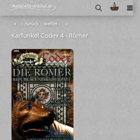
«
‹ zurück
weiter ›
»
Kar­fun­kel Codex 4 - Römer