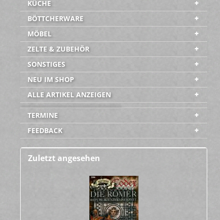
KÜCHE
BÖTTCHERWARE
MÖBEL
ZELTE & ZUBEHÖR
SONSTIGES
NEU IM SHOP
ALLE ARTIKEL ANZEIGEN
-----------------------------------------
TERMINE
FEEDBACK
Zuletzt angesehen