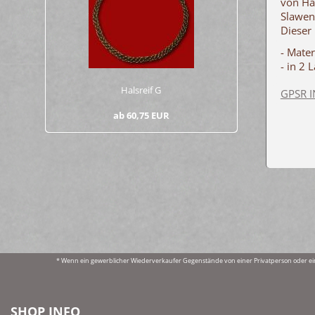
von Ha
Slawen
Dieser
- Mate
- in 2 
Hals­reif G
GPSR 
ab 60,75 EUR
* Wenn ein gewerblicher Wiederverkaufer Gegenstände von einer Privatperson oder ei
SHOP INFO