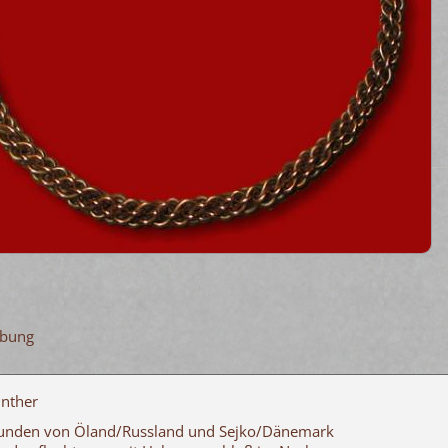
ibung
nther
unden von Öland/Russland und Sejko/Dänemark