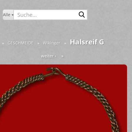
Suche...
Alle
Halsreif G
GESCHMEIDE
Wikinger
»
»
»
weiter ›
»