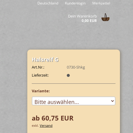
Deutschland
Kundenlogin
Merkzettel
Dein Warenkorb
0,00 EUR
Hals­reif G
Art.Nr.:
0730-Shkg
Lieferzeit:
Variante:
ab 60,75 EUR
exkl.
Versand