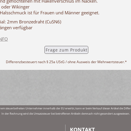
nd geflochtenen mit Hakenverschluß im Nacken.
 oder Wikinger
 Halsschmuck ist für Frauen und Männer geeignet.
rial: 2mm Bronzedraht (CuSN6)
Längen verfügbar
INFO
Frage zum Produkt
Differenzbesteuert nach § 25a UStG / ohne Ausweis der Mehrwertsteuer.*
nem steuerbefreiten Unternehmer innerhalb der EU erwirbt, kann er beim Verkauf dieser Artikel die Di
In der Rechnung wird die Umsatzsteuer bei betroffenen Artikeln demnach nicht gesondert ausgewiesen.
KONTAKT