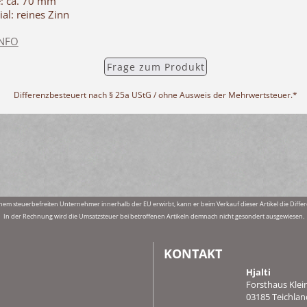
e: ca. 70 mm
ial: reines Zinn
INFO
Frage zum Produkt
Differenzbesteuert nach § 25a UStG / ohne Ausweis der Mehrwertsteuer.*
nem steuerbefreiten Unternehmer innerhalb der EU erwirbt, kann er beim Verkauf dieser Artikel die Di
In der Rechnung wird die Umsatzsteuer bei betroffenen Artikeln demnach nicht gesondert ausgewiesen.
KONTAKT
Hjalti
Forsthaus Klei
03185 Teichlan