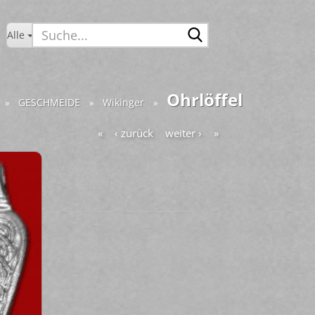
Suche...
Alle
Ohrlöffel
GESCHMEIDE
Wikinger
»
»
»
«
‹ zurück
weiter ›
»