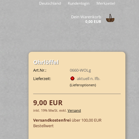
Deutschland
Kundenlogin
Merkzettel
Dein Warenkorb
0,00 EUR
Ohr­löf­fel
Art.Nr.:
0660-WOLg
Lieferzeit:
aktuell n. lfb.
(Lieferoptionen)
9,00 EUR
inkl. 19% MwSt. exkl.
Versand
Versandkostenfrei
über 100,00 EUR
Bestellwert