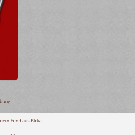
ibung
inem Fund aus Birka