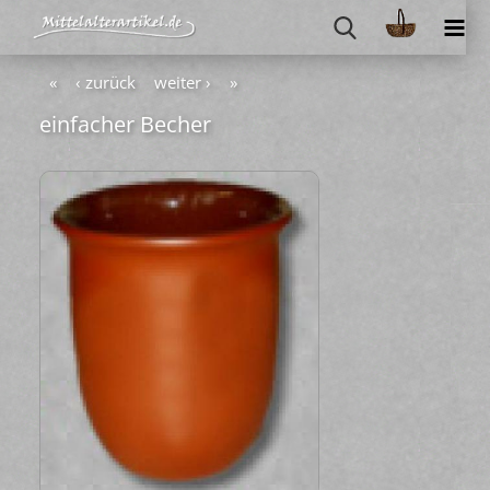
«
‹ zurück
weiter ›
»
ein­fa­cher Be­cher