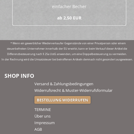
ein­fa­cher Be­cher
ab 2,50 EUR
* Wenn ein gewerblicher Wiederverkaufer Gegenstände von einer Privatperson oder einem
steuerbefreiten Unternehmer innerhalb der EU erwirbt, kann er beim Verkauf dieser Artikel die
Differenzbesteuerung nach § 25a UstG anwenden, um eine Doppelbesteuerung zu vermeiden.
In der Rechnung wird die Umsatzsteuer bei betroffenen Artikeln demnach nicht gesondert ausgewiesen.
SHOP INFO
Versand & Zahlungsbedingungen
Widerrufsrecht & Muster-Widerrufsformular
BESTELLUNG WIDERRUFEN
TERMINE
Über uns
Impressum
AGB