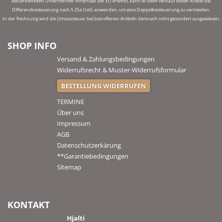
steuerbefreiten Unternehmer innerhalb der EU erwirbt, kann er beim Verkauf dieser Artikel die
Differenzbesteuerung nach § 25a UstG anwenden, um eine Doppelbesteuerung zu vermeiden.
In der Rechnung wird die Umsatzsteuer bei betroffenen Artikeln demnach nicht gesondert ausgewiesen.
SHOP INFO
Versand & Zahlungsbedingungen
Widerrufsrecht & Muster-Widerrufsformular
BESTELLUNG WIDERRUFEN
TERMINE
Über uns
Impressum
AGB
Datenschutzerkärung
**Garantiebedingungen
Sitemap
KONTAKT
Hjalti