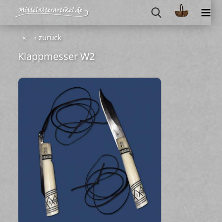
«
‹ zurück
Klapp­mes­ser W2