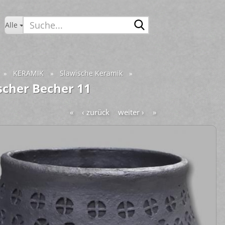
Suche...
Alle
KERAMIK
Slawische Keramik
»
»
»
scher Becher 11
«
‹ zurück
weiter ›
»