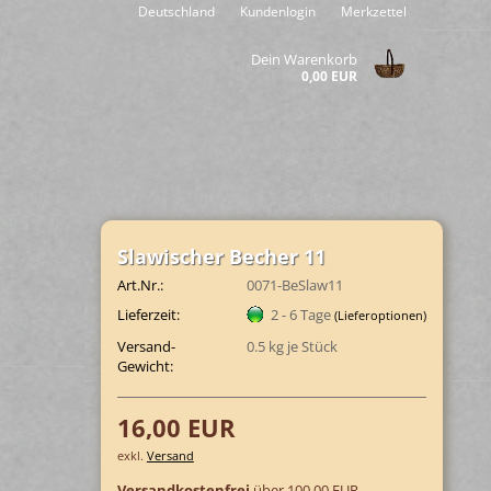
Deutschland
Kundenlogin
Merkzettel
Dein Warenkorb
0,00 EUR
Sla­wi­scher Be­cher 11
Art.Nr.:
0071-BeSlaw11
Lieferzeit:
2 - 6 Tage
(Lieferoptionen)
Versand-
0.5
kg je Stück
Gewicht:
16,00 EUR
exkl.
Versand
Versandkostenfrei
über 100,00 EUR