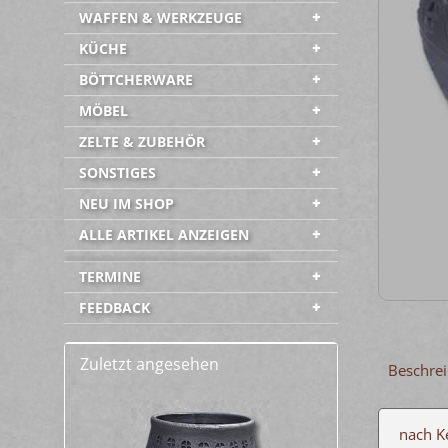
WAFFEN & WERKZEUGE
KÜCHE
BÖTTCHERWARE
MÖBEL
ZELTE & ZUBEHÖR
SONSTIGES
NEU IM SHOP
ALLE ARTIKEL ANZEIGEN
-----------------------------------------
TERMINE
FEEDBACK
Zuletzt angesehen
Beschre
nach K