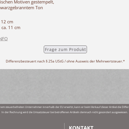
pischen Motiven gestempelt,
hwarzgebranntem Ton
. 12 cm
: ca. 11 cm
INFO
Frage zum Produkt
Differenzbesteuert nach § 25a UStG / ohne Ausweis der Mehrwertsteuer.*
nem steuerbefreiten Unternehmer innerhalb der EU erwirbt, kann er beim Verkauf dieser Artikel die Di
In der Rechnung wird die Umsatzsteuer bei betroffenen Artikeln demnach nicht gesondert ausgewiesen.
KONTAKT