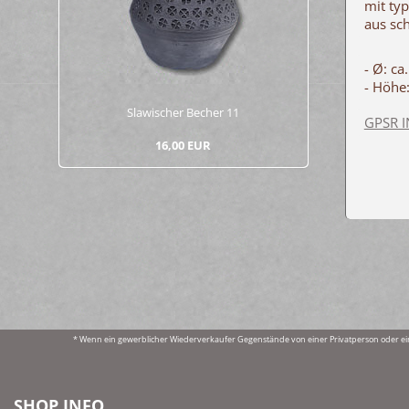
mit ty
aus sc
- Ø: ca
- Höhe
Sla­wi­scher Be­cher 11
GPSR 
16,00 EUR
* Wenn ein gewerblicher Wiederverkaufer Gegenstände von einer Privatperson oder ei
SHOP INFO