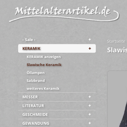
- Sale -
Startseite
Slawi
KERAMIK
KERAMIK anzeigen
Slawische Keramik
Öllampen
Salzbrand
weiteres Keramik
MESSER
LITERATUR
GESCHMEIDE
GEWANDUNG