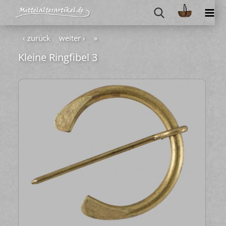
‹ zurück
weiter ›
»
Klei­ne Ring­fi­bel 3