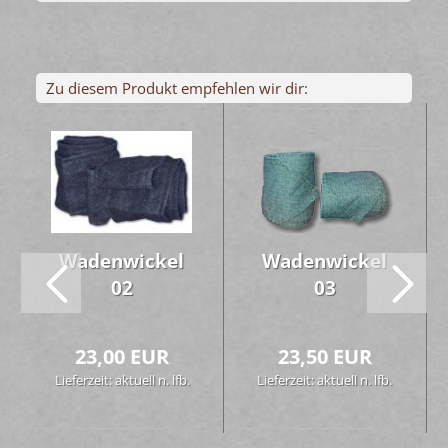
Zu diesem Produkt empfehlen wir dir:
Wa­den­wi­ckel
Wa­den­wi­ckel
02
03
23,00 EUR
23,50 EUR
Lieferzeit: aktuell n. lfb.
Lieferzeit: aktuell n. lfb.