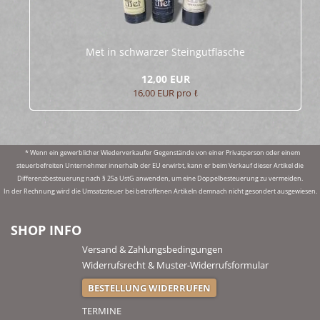
Met in schwar­zer Stein­gut­fla­sche
12,00 EUR
16,00 EUR pro ℓ
* Wenn ein gewerblicher Wiederverkaufer Gegenstände von einer Privatperson oder einem
steuerbefreiten Unternehmer innerhalb der EU erwirbt, kann er beim Verkauf dieser Artikel die
Differenzbesteuerung nach § 25a UstG anwenden, um eine Doppelbesteuerung zu vermeiden.
In der Rechnung wird die Umsatzsteuer bei betroffenen Artikeln demnach nicht gesondert ausgewiesen.
SHOP INFO
Versand & Zahlungsbedingungen
Widerrufsrecht & Muster-Widerrufsformular
BESTELLUNG WIDERRUFEN
TERMINE