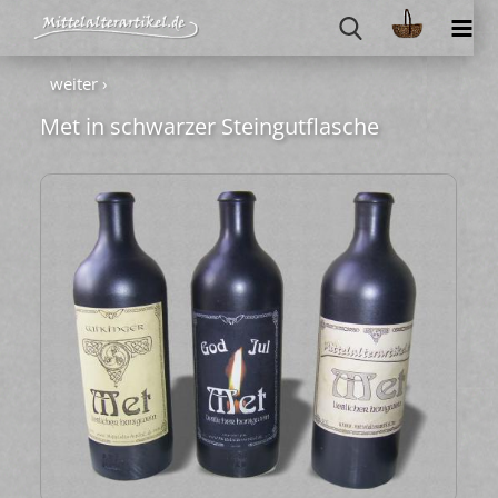
weiter ›
Met in schwar­zer Stein­gut­fla­sche