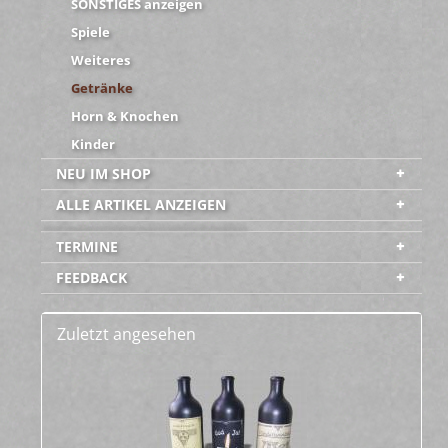
SONSTIGES anzeigen
Spiele
Weiteres
Getränke
Horn & Knochen
Kinder
NEU IM SHOP
ALLE ARTIKEL ANZEIGEN
-----------------------------------------
TERMINE
FEEDBACK
Zuletzt angesehen