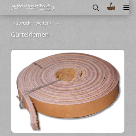
‹ zurück
weiter ›
»
Gür­tel­rie­men