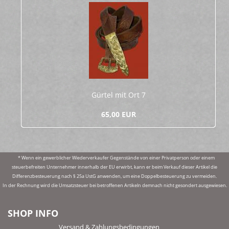
Gür­tel mit Ort 7
65,00 EUR
* Wenn ein gewerblicher Wiederverkaufer Gegenstände von einer Privatperson oder einem
steuerbefreiten Unternehmer innerhalb der EU erwirbt, kann er beim Verkauf dieser Artikel die
Differenzbesteuerung nach § 25a UstG anwenden, um eine Doppelbesteuerung zu vermeiden.
In der Rechnung wird die Umsatzsteuer bei betroffenen Artikeln demnach nicht gesondert ausgewiesen.
SHOP INFO
Versand & Zahlungsbedingungen