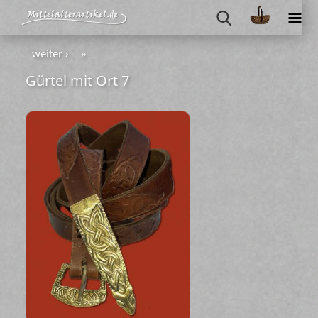
weiter ›
»
Gür­tel mit Ort 7