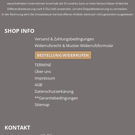
steuerbefreiten Unternehmer innerhalb der EU erwirbt, kann er beim Verkauf dieser Artikel die
Differenzbesteuerung nach § 25a UstG anwenden, um eine Doppelbesteuerung zu vermeiden.
In der Rechnung wird die Umsatzsteuer bei betroffenen Artikeln demnach nicht gesondert ausgewiesen.
SHOP INFO
Versand & Zahlungsbedingungen
Widerrufsrecht & Muster-Widerrufsformular
BESTELLUNG WIDERRUFEN
TERMINE
Über uns
Impressum
AGB
Datenschutzerkärung
**Garantiebedingungen
Sitemap
KONTAKT