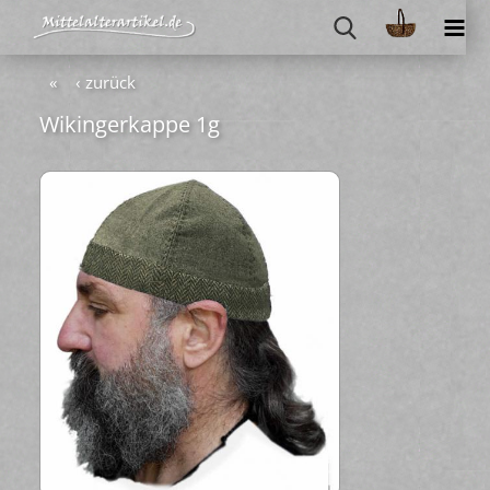
«
‹ zurück
Wi­kin­ger­kap­pe 1g