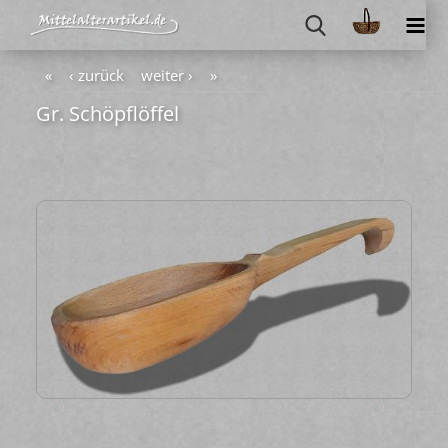
«
‹ zurück
weiter ›
»
Gr. Schöpf­löf­fel