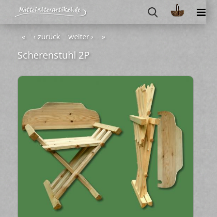
«
‹ zurück
weiter ›
»
Sche­ren­stuhl 2P