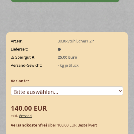
Art.Nr.:
3030-StuhlScher1.2P
Lieferzeit:
⚠️ Sperrgut
A
:
25,00 Euro
Versand-Gewicht:
-
kg je Stück
Variante:
140,00 EUR
exkl.
Versand
Versandkostenfrei
über 100,00 EUR Bestellwert