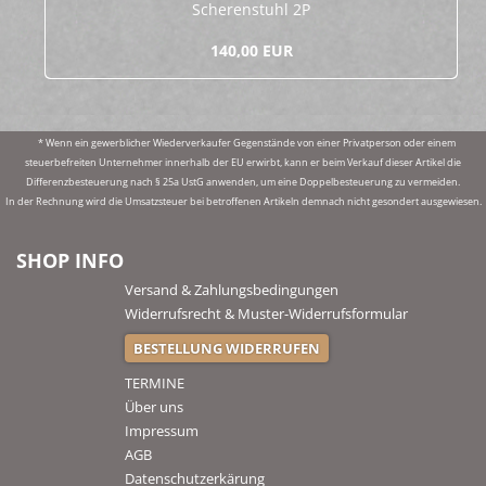
Sche­ren­stuhl 2P
140,00 EUR
* Wenn ein gewerblicher Wiederverkaufer Gegenstände von einer Privatperson oder einem
steuerbefreiten Unternehmer innerhalb der EU erwirbt, kann er beim Verkauf dieser Artikel die
Differenzbesteuerung nach § 25a UstG anwenden, um eine Doppelbesteuerung zu vermeiden.
In der Rechnung wird die Umsatzsteuer bei betroffenen Artikeln demnach nicht gesondert ausgewiesen.
SHOP INFO
Versand & Zahlungsbedingungen
Widerrufsrecht & Muster-Widerrufsformular
BESTELLUNG WIDERRUFEN
TERMINE
Über uns
Impressum
AGB
Datenschutzerkärung