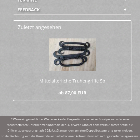
FEEDBACK
Zuletzt angesehen
Mit­tel­al­ter­li­che Tru­hen­grif­fe 5b
ab 87,00 EUR
* Wenn ein gewerblicher Wiederverkaufer Gegenstände von einer Privatperson oder einem
steuerbefreiten Unternehmer innerhalb der EU erwirbt, kann er beim Verkauf dieser Artikel die
Differenzbesteuerung nach § 25a UstG anwenden, um eine Doppelbesteuerung zu vermeiden.
In der Rechnung wird die Umsatzsteuer bei betroffenen Artikeln demnach nicht gesondert ausgewiesen.