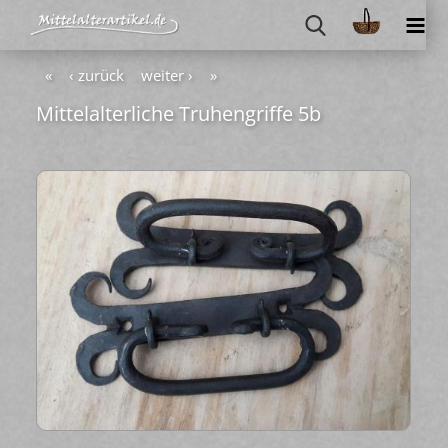
«
‹ zurück
weiter ›
»
Mit­tel­al­ter­li­che Tru­hen­grif­fe 5b