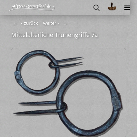
«
‹ zurück
weiter ›
»
Mit­tel­al­ter­li­che Tru­hen­grif­fe 7a