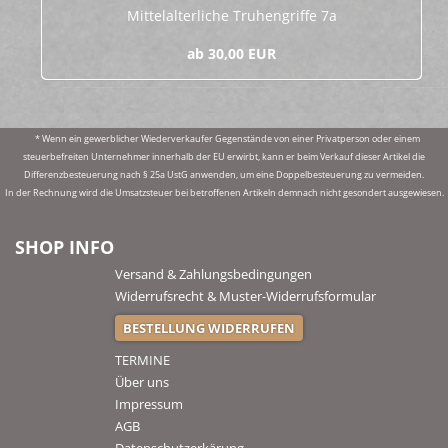
Mit­tel­al­ter­li­che Tru­hen­grif­fe 7a
ab 30,00 EUR
* Wenn ein gewerblicher Wiederverkaufer Gegenstände von einer Privatperson oder einem
steuerbefreiten Unternehmer innerhalb der EU erwirbt, kann er beim Verkauf dieser Artikel die
Differenzbesteuerung nach § 25a UstG anwenden, um eine Doppelbesteuerung zu vermeiden.
In der Rechnung wird die Umsatzsteuer bei betroffenen Artikeln demnach nicht gesondert ausgewiesen.
SHOP INFO
Versand & Zahlungsbedingungen
Widerrufsrecht & Muster-Widerrufsformular
BESTELLUNG WIDERRUFEN
TERMINE
Über uns
Impressum
AGB