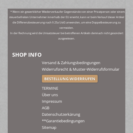
* Wenn ein gewerblicher Wiederverkaufer Gegenstände von einer Privatperson oder einem
steuerbefreiten Unternehmer innerhalb der EU erwirbt, kann er beim Verkauf dieser Artikel
die Differenzbesteuerung nach § 25a UstG anwenden, um eine Doppelbesteuerung zu
vermeiden.
In der Rechnung wird die Umsatzsteuer bei betroffenen Artikeln demnach nicht gesondert
ausgewiesen.
SHOP INFO
Versand & Zahlungsbedingungen
Widerrufsrecht & Muster-Widerrufsformular
BESTELLUNG WIDERRUFEN
TERMINE
Über uns
Impressum
AGB
Datenschutzerkärung
**Garantiebedingungen
Sitemap