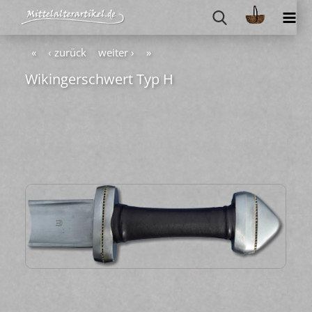
«
‹ zurück
weiter ›
»
Wi­kin­ger­schwert Typ H