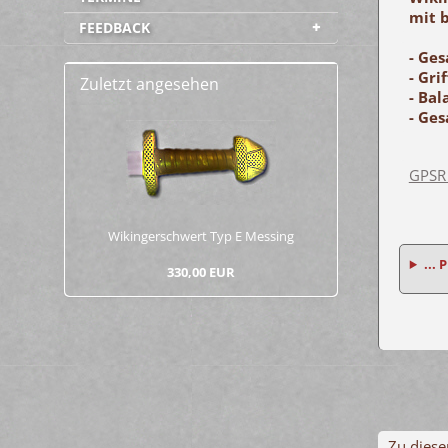
mit 
FEEDBACK
- Ges
- Gri
Zuletzt angesehen
- Bal
- Ges
GPSR
Wi­kin­ger­schwert Typ E Mes­sing
... 
330,00 EUR
Zu diese