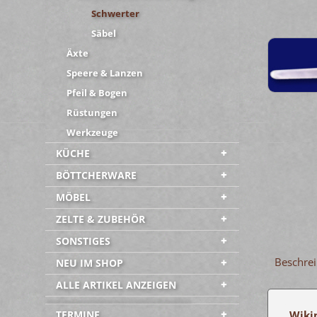
Schwerter
Säbel
Äxte
Speere & Lanzen
Pfeil & Bogen
Rüstungen
Werkzeuge
KÜCHE
BÖTTCHERWARE
MÖBEL
ZELTE & ZUBEHÖR
SONSTIGES
Beschre
NEU IM SHOP
ALLE ARTIKEL ANZEIGEN
-----------------------------------------
TERMINE
Wikin