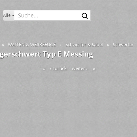
Suche...
Alle
WAFFEN & WERKZEUGE
Schwerter & Säbel
Schwerter
»
»
»
gerschwert Typ E Messing
«
‹ zurück
weiter ›
»