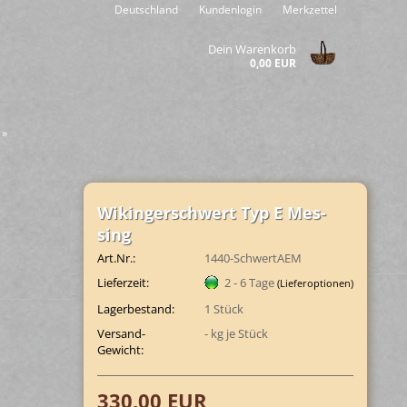
Deutschland
Kundenlogin
Merkzettel
Dein Warenkorb
0,00 EUR
»
Wi­kin­ger­schwert Typ E Mes­
sing
Art.Nr.:
1440-SchwertAEM
Lieferzeit:
2 - 6 Tage
(Lieferoptionen)
Lagerbestand:
1
Stück
Versand-
-
kg je Stück
Gewicht:
330,00 EUR