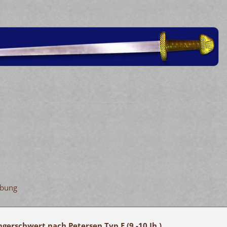
ibung
gerschwert nach Petersen Typ E (9.-10.Jh.)