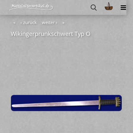
«
‹ zurück
weiter ›
»
Wi­kin­ger­prunk­schwert Typ O