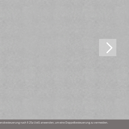
fferenzbesteuerung nach § 25a UstG anwenden, um eine Doppelbesteuerung zu vermeiden.