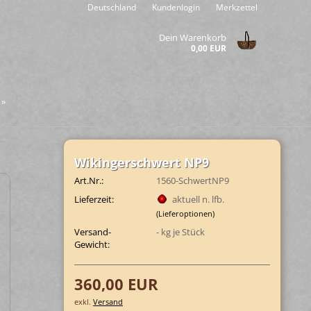
Deutschland
Kundenlogin
Merkzettel
Dein Warenkorb
0,00 EUR
»
Wi­kin­ger­schwert NP9
Art.Nr.:
1560-SchwertNP9
Lieferzeit:
aktuell n. lfb.
(Lieferoptionen)
Versand-
-
kg je Stück
Gewicht:
360,00 EUR
exkl.
Versand