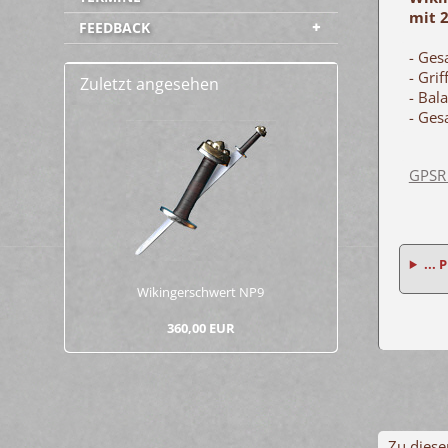
mit 
FEEDBACK
- Ges
- Gri
Zuletzt angesehen
- Bal
- Ges
GPSR
... 
Wi­kin­ger­schwert NP9
360,00 EUR
Zu diese