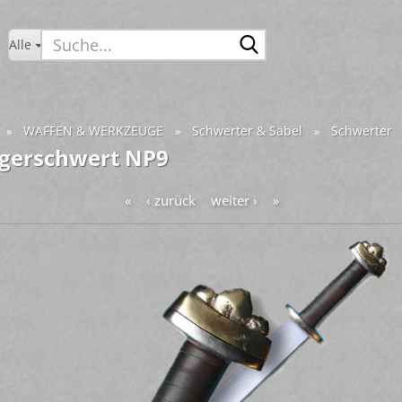
Suche...
Alle
WAFFEN & WERKZEUGE
Schwerter & Säbel
Schwerter
»
»
»
gerschwert NP9
«
‹ zurück
weiter ›
»