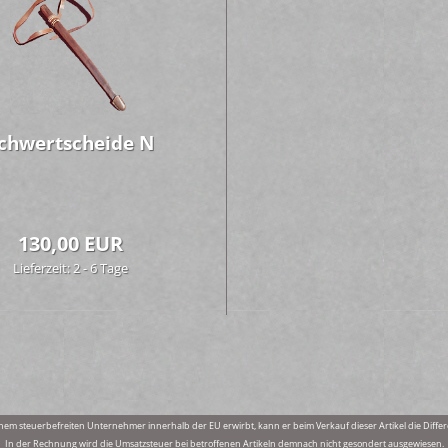
chwert­schei­de N
130,00 EUR
Lieferzeit: 2 - 6 Tage
nem steuerbefreiten Unternehmer innerhalb der EU erwirbt, kann er beim Verkauf dieser Artikel die Di
In der Rechnung wird die Umsatzsteuer bei betroffenen Artikeln demnach nicht gesondert ausgewiesen.