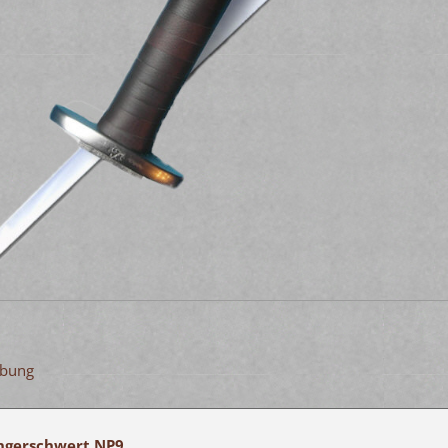
ibung
ngerschwert NP9