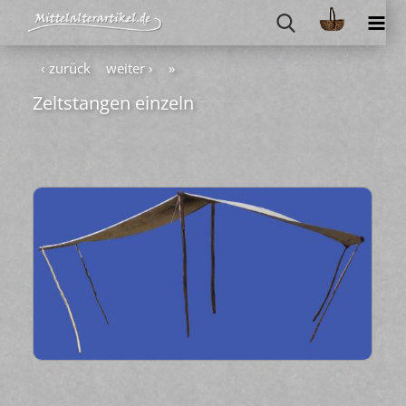
‹ zurück
weiter ›
»
Zelt­stan­gen ein­zeln