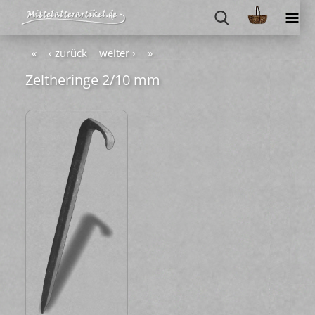
«
‹ zurück
weiter ›
»
Zelt­he­rin­ge 2/10 mm