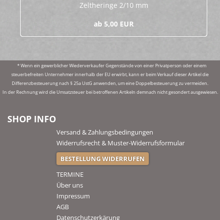
Zelt­he­rin­ge 2/10 mm
ab 5,00 EUR
* Wenn ein gewerblicher Wiederverkaufer Gegenstände von einer Privatperson oder einem
steuerbefreiten Unternehmer innerhalb der EU erwirbt, kann er beim Verkauf dieser Artikel die
Differenzbesteuerung nach § 25a UstG anwenden, um eine Doppelbesteuerung zu vermeiden.
In der Rechnung wird die Umsatzsteuer bei betroffenen Artikeln demnach nicht gesondert ausgewiesen.
SHOP INFO
Versand & Zahlungsbedingungen
Widerrufsrecht & Muster-Widerrufsformular
BESTELLUNG WIDERRUFEN
TERMINE
Über uns
Impressum
AGB
Datenschutzerkärung