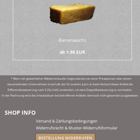
Bie­nen­wachs
ab 1,98 EUR
* Wenn ein gewerblicher Wiederverkaufer Gegenstände von einer Privatperson oder einem
steuerbefreiten Unternehmer innerhalb der EU erwirbt, kann er beim Verkauf dieser Artikel die
Differenzbesteuerung nach § 25a UstG anwenden, um eine Doppelbesteuerung zu vermeiden.
In der Rechnung wird die Umsatzsteuer bei betroffenen Artikeln demnach nicht gesondert ausgewiesen.
SHOP INFO
Versand & Zahlungsbedingungen
Widerrufsrecht & Muster-Widerrufsformular
BESTELLUNG WIDERRUFEN