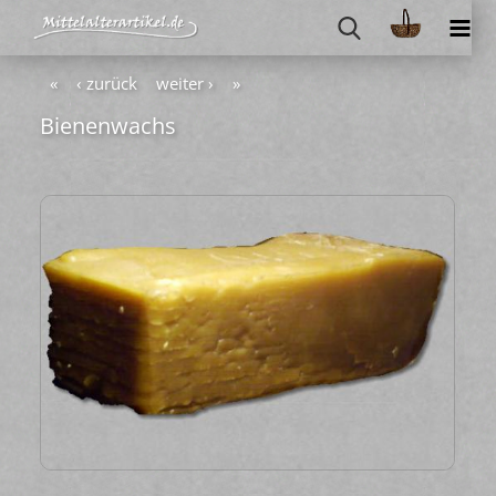
«
‹ zurück
weiter ›
»
Bie­nen­wachs